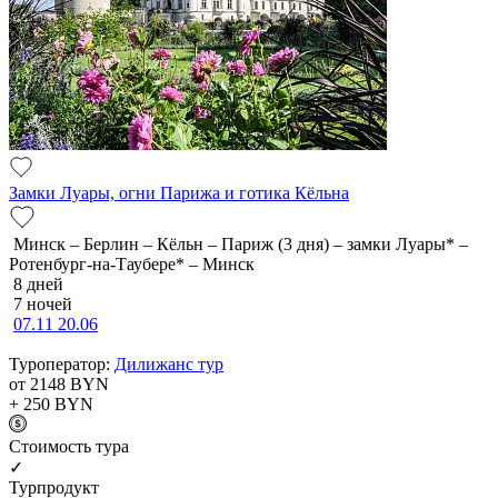
Замки Луары, огни Парижа и готика Кёльна
Минск – Берлин – Кёльн – Париж (3 дня) – замки Луары* –
Ротенбург-на-Таубере* – Минск
8 дней
7 ночей
07.11
20.06
Туроператор:
Дилижанс тур
от 2148
BYN
+ 250
BYN
Cтоимость тура
✓
Турпродукт