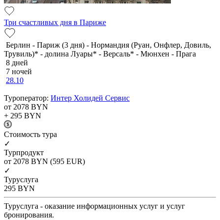
Три счастливых дня в Париже
Берлин - Париж (3 дня) - Нормандия (Руан, Онфлер, Довиль,
Трувиль)* - долина Луары* - Версаль* - Мюнхен - Прага
8 дней
7 ночей
28.10
Туроператор:
Интер Холидей Сервис
от 2078
BYN
+ 295
BYN
Cтоимость тура
✓
Турпродукт
от 2078
BYN
(595 EUR)
✓
Туруслуга
295
BYN
Туруслуга - оказание информационных услуг и услуг
бронирования.