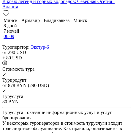
В краю легенд и горных водопадов: Северная Осетия -
Алания
Минск - Армавир - Владикавказ - Минск
8 дней
7 ночей
06.09
Туроператор:
Экотур-6
от 290
USD
+ 80
USD
Cтоимость тура
✓
Турпродукт
от 878
BYN
(290 USD)
✓
Туруслуга
80
BYN
Туруслуга - оказание информационных услуг и услуг
бронирования.
У некоторых туроператоров в стоимость туруслуги входит
транспортное обслуживание. Как правило, оплачивается в