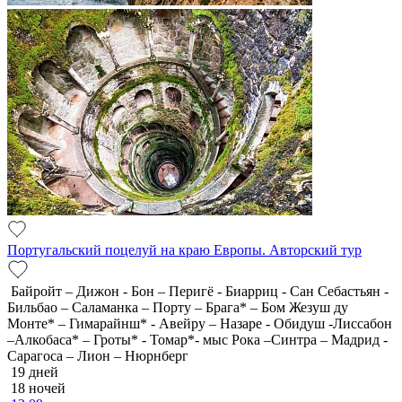
Португальский поцелуй на краю Европы. Авторский тур
Байройт – Дижон - Бон – Перигё - Биарриц - Сан Себастьян -
Бильбао – Саламанка – Порту – Брага* – Бом Жезуш ду
Монте* – Гимарайнш* - Авейру – Назаре - Обидуш -Лиссабон
–Алкобаса* – Гроты* - Томар*- мыс Рока –Синтра – Мадрид -
Сарагоса – Лион – Нюрнберг
19 дней
18 ночей