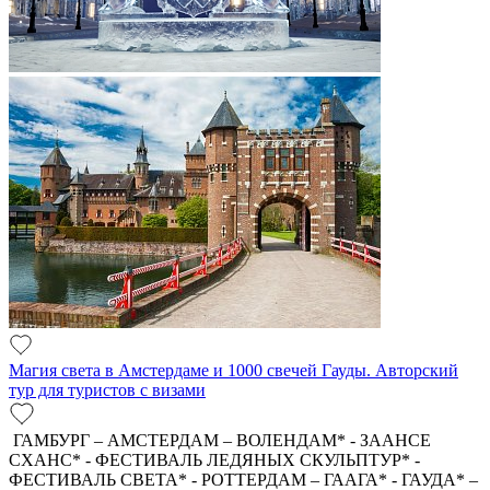
Магия света в Амстердаме и 1000 свечей Гауды. Авторский
тур для туристов с визами
ГАМБУРГ – АМСТЕРДАМ – ВОЛЕНДАМ* - ЗААНСЕ
СХАНС* - ФЕСТИВАЛЬ ЛЕДЯНЫХ СКУЛЬПТУР* -
ФЕСТИВАЛЬ СВЕТА* - РОТТЕРДАМ – ГААГА* - ГАУДА* –