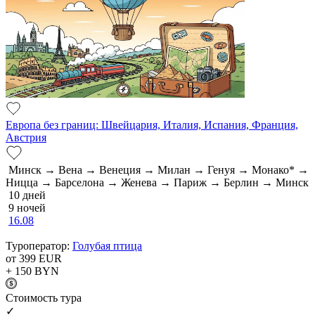
Европа без границ: Швейцария, Италия, Испания, Франция,
Австрия
Минск → Вена → Венеция → Милан → Генуя → Монако* →
Ницца → Барселона → Женева → Париж → Берлин → Минск
10 дней
9 ночей
16.08
Туроператор:
Голубая птица
от 399
EUR
+ 150
BYN
Cтоимость тура
✓