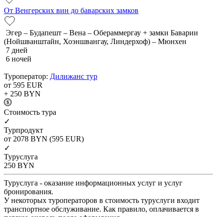
От Венгерских вин до баварских замков
Эгер – Будапешт – Вена – Обераммергау + замки Баварии
(Нойшванштайн, Хоэншвангау, Линдерхоф) – Мюнхен
7 дней
6 ночей
Туроператор:
Дилижанс тур
от 595
EUR
+ 250
BYN
Cтоимость тура
✓
Турпродукт
от 2078
BYN
(595 EUR)
✓
Туруслуга
250
BYN
Туруслуга - оказание информационных услуг и услуг
бронирования.
У некоторых туроператоров в стоимость туруслуги входит
транспортное обслуживание. Как правило, оплачивается в