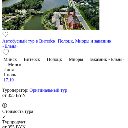
Автобусный тур в Витебск, Полоцк, Миоры и заказник
«Ельня»
Минск — Витебск — Полоцк — Миоры — заказник «Ельня»
— Минск
2 дня
1 ночь
17.10
Туроператор:
Оригинальный тур
от 355
BYN
Cтоимость тура
✓
Турпродукт
от 355
BYN