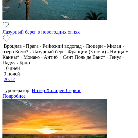
Лазурный берег в новогодних огнях
Вроцлав - Прага - Рейнский водопад - Люцерн - Милан -
озеро Комо* - Лазурный берег Франции (3 ночи) - Ницца +
Канны* - Монако - Антиб + Сент Поль де Ванс* - Генуя -
Падуя - Брно
10 дней
9 ночей
26.12
Туроператор:
Интер Холидей Сервис
Подробнее