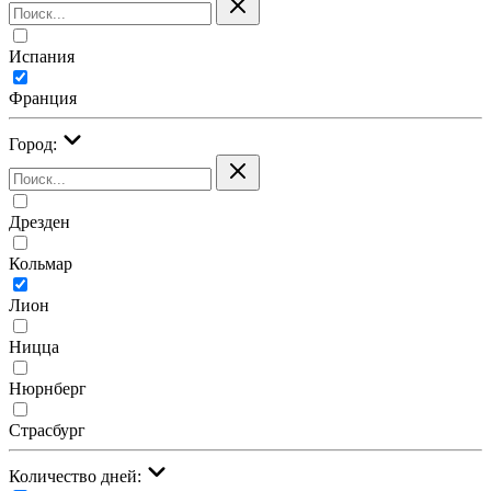
Испания
Франция
Город:
Дрезден
Кольмар
Лион
Ницца
Нюрнберг
Страсбург
Количество дней: