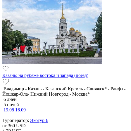
Казань: на рубеже востока и запада (поезд)
Владимир - Казань - Казанский Кремль - Свияжск* - Раифа -
Йошкар-Ола- Нижний Новгород - Москва*
6 дней
5 ночей
19.08
16.09
Туроператор:
Экотур-6
от 360
USD
+ 70
USD