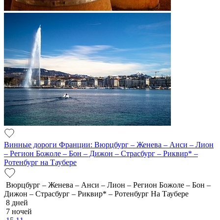
Винные дороги Франции: Вюрцбург – Женева – Анси – Лион
– Регион Божоле – Бон – Дижон – Страсбург – Риквир* –
Ротенбург на Таубере
Вюрцбург – Женева – Анси – Лион – Регион Божоле – Бон –
Дижон – Страсбург – Риквир* – Ротенбург На Таубере
8 дней
7 ночей