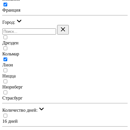
Франция
Город:
Дрезден
Кольмар
Лион
Ницца
Нюрнберг
Страсбург
Количество дней:
16 дней