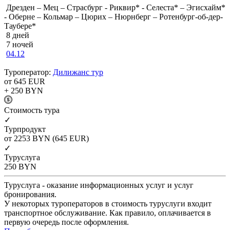
Дрезден – Мец – Страсбург - Риквир* - Селеста* – Эгисхайм*
- Оберне – Кольмар – Цюрих – Нюрнберг – Ротенбург-об-дер-
Таубере*
8 дней
7 ночей
04.12
Туроператор:
Дилижанс тур
от 645
EUR
+ 250
BYN
Cтоимость тура
✓
Турпродукт
от 2253
BYN
(645 EUR)
✓
Туруслуга
250
BYN
Туруслуга - оказание информационных услуг и услуг
бронирования.
У некоторых туроператоров в стоимость туруслуги входит
транспортное обслуживание. Как правило, оплачивается в
первую очередь после оформления.