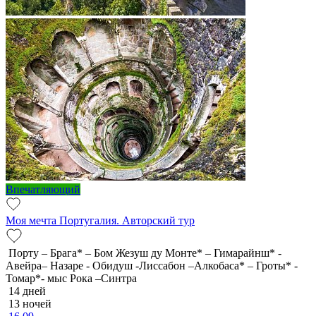
Впечатляющий
Моя мечта Португалия. Авторский тур
Порту – Брага* – Бом Жезуш ду Монте* – Гимарайнш* -
Авейра– Назаре - Обидуш -Лиссабон –Алкобаса* – Гроты* -
Томар*- мыс Рока –Синтра
14 дней
13 ночей