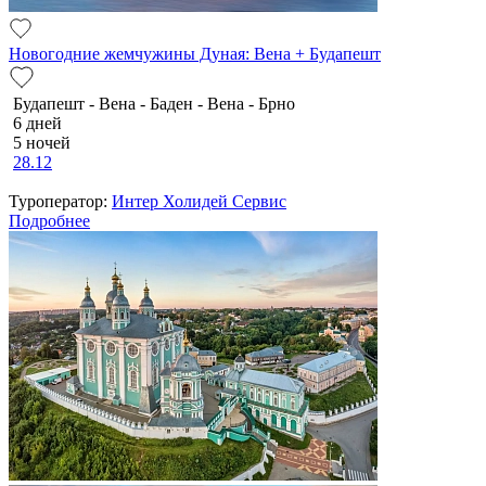
Новогодние жемчужины Дуная: Вена + Будапешт
Будапешт - Вена - Баден - Вена - Брно
6 дней
5 ночей
28.12
Туроператор:
Интер Холидей Сервис
Подробнее