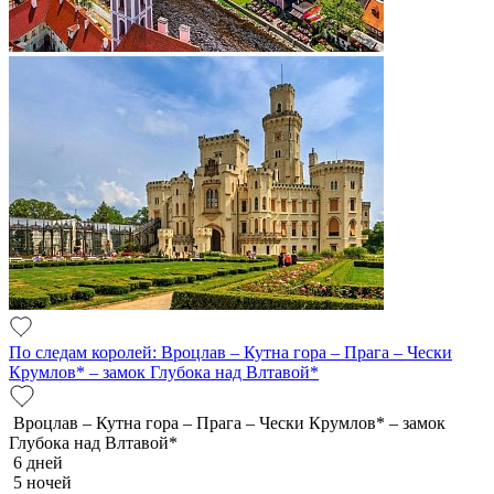
По следам королей: Вроцлав – Кутна гора – Прага – Чески
Крумлов* – замок Глубока над Влтавой*
Вроцлав – Кутна гора – Прага – Чески Крумлов* – замок
Глубока над Влтавой*
6 дней
5 ночей