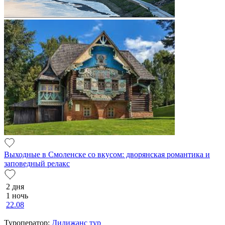
Выходные в Смоленске со вкусом: дворянская романтика и
заповедный релакс
2 дня
1 ночь
22.08
Туроператор:
Дилижанс тур