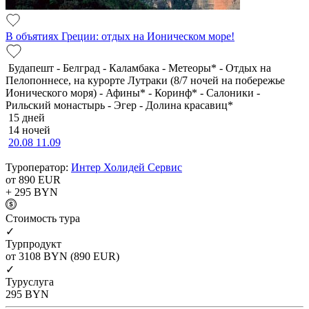
В объятиях Греции: отдых на Ионическом море!
Будапешт - Белград - Каламбака - Метеоры* - Отдых на
Пелопоннесе, на курорте Лутраки (8/7 ночей на побережье
Ионического моря) - Афины* - Коринф* - Салоники -
Рильский монастырь - Эгер - Долина красавиц*
15 дней
14 ночей
20.08
11.09
Туроператор:
Интер Холидей Сервис
от 890
EUR
+ 295
BYN
Cтоимость тура
✓
Турпродукт
от 3108
BYN
(890 EUR)
✓
Туруслуга
295
BYN