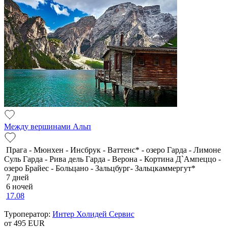
Между вершинами Альп
Прага - Мюнхен - Инсбрук - Ваттенс* - озеро Гарда - Лимоне
Суль Гарда - Рива дель Гарда - Верона - Кортина Д`Ампеццо -
озеро Брайес - Больцано - Зальцбург- Зальцкаммергут*
7 дней
6 ночей
17.08
Туроператор:
Интер Холидей Сервис
от 495
EUR