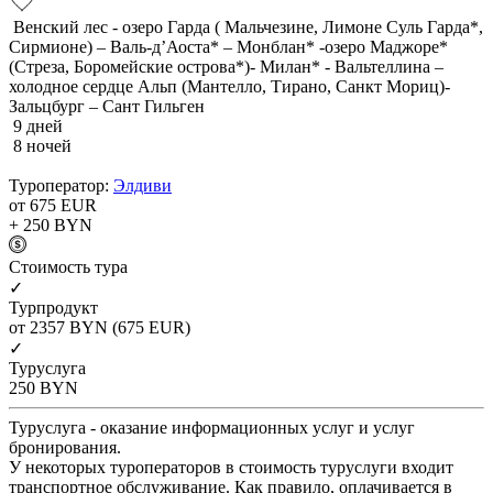
Венский лес - озеро Гарда ( Мальчезине, Лимоне Суль Гарда*,
Сирмионе) – Валь-д’Аоста* – Монблан* -озеро Маджоре*
(Стреза, Боромейские острова*)- Милан* - Вальтеллина –
холодное сердце Альп (Мантелло, Тирано, Санкт Мориц)-
Зальцбург – Сант Гильген
9 дней
8 ночей
Туроператор:
Элдиви
от 675
EUR
+ 250
BYN
Cтоимость тура
✓
Турпродукт
от 2357
BYN
(675 EUR)
✓
Туруслуга
250
BYN
Туруслуга - оказание информационных услуг и услуг
бронирования.
У некоторых туроператоров в стоимость туруслуги входит
транспортное обслуживание. Как правило, оплачивается в