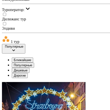
Туроператор:
Дилижанс тур
Элдиви
1 тур
Популярные
Ближайшие
Популярные
Дешевые
Дорогие