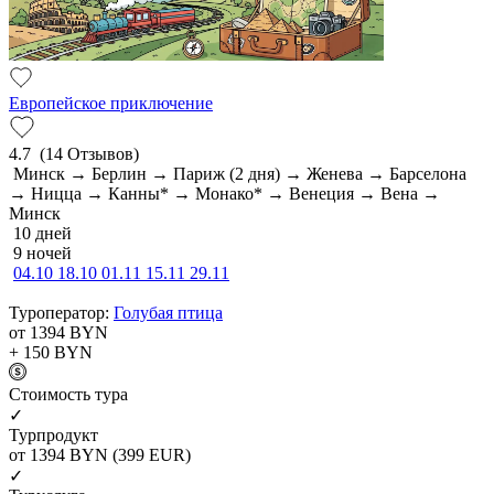
Европейское приключение
4.7
(14 Отзывов)
Минск → Берлин → Париж (2 дня) → Женева → Барселона
→ Ницца → Канны* → Монако* → Венеция → Вена →
Минск
10 дней
9 ночей
04.10
18.10
01.11
15.11
29.11
Туроператор:
Голубая птица
от 1394
BYN
+ 150
BYN
Cтоимость тура
✓
Турпродукт
от 1394
BYN
(399 EUR)
✓