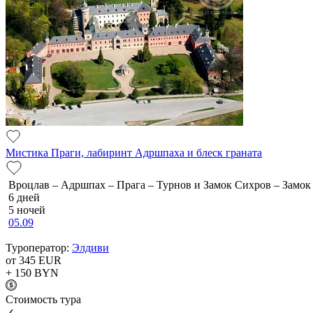
Мистика Праги, лабиринт Адршпаха и блеск граната
Вроцлав – Адршпах – Прага – Турнов и Замок Сихров – Замо
6 дней
5 ночей
05.09
Туроператор:
Элдиви
от 345
EUR
+ 150
BYN
Cтоимость тура
✓