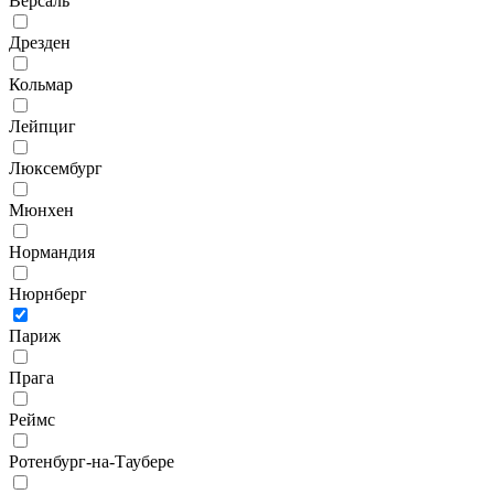
Версаль
Дрезден
Кольмар
Лейпциг
Люксембург
Мюнхен
Нормандия
Нюрнберг
Париж
Прага
Реймс
Ротенбург-на-Таубере