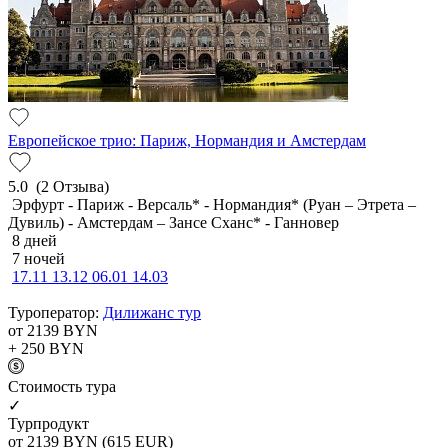
Европейское трио: Париж, Нормандия и Амстердам
5.0
(2 Отзыва)
Эрфурт - Париж - Версаль* - Нормандия* (Руан – Этрета –
Дувиль) - Амстердам – Зансе Сханс* - Ганновер
8 дней
7 ночей
17.11
13.12
06.01
14.03
Туроператор:
Дилижанс тур
от 2139
BYN
+ 250
BYN
Cтоимость тура
✓
Турпродукт
от 2139
BYN
(615 EUR)