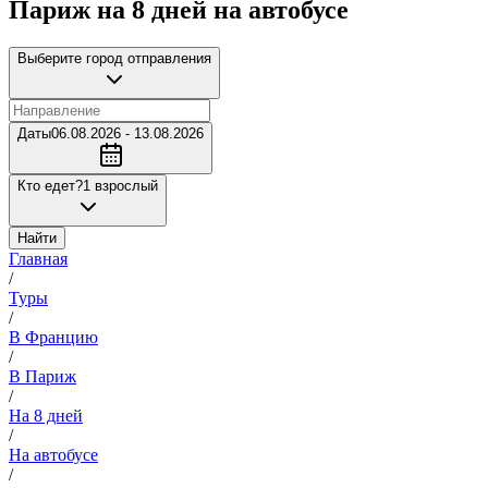
Париж на 8 дней на автобусе
Выберите город отправления
Даты
06.08.2026 - 13.08.2026
Кто едет?
1 взрослый
Найти
Главная
/
Туры
/
В Францию
/
В Париж
/
На 8 дней
/
На автобусе
/