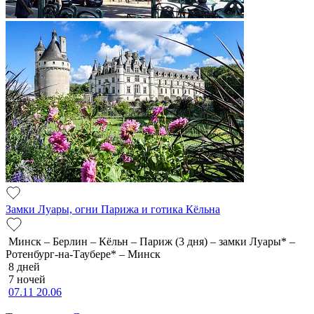
Замки Луары, огни Парижа и готика Кёльна
Минск – Берлин – Кёльн – Париж (3 дня) – замки Луары* –
Ротенбург-на-Таубере* – Минск
8 дней
7 ночей
07.11
20.06