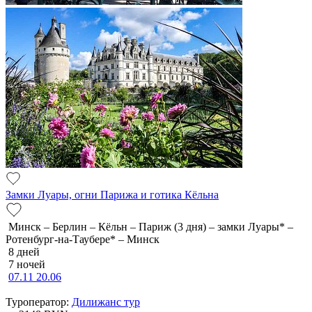
Замки Луары, огни Парижа и готика Кёльна
Минск – Берлин – Кёльн – Париж (3 дня) – замки Луары* –
Ротенбург-на-Таубере* – Минск
8 дней
7 ночей
07.11
20.06
Туроператор:
Дилижанс тур