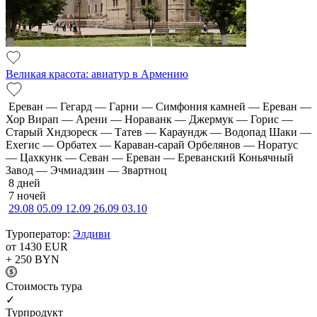
Великая красота: авиатур в Армению
Ереван — Гегард — Гарни — Симфония камней — Ереван —
Хор Вирап — Арени — Нораванк — Джермук — Горис —
Старый Хндзореск — Татев — Караундж — Водопад Шаки —
Ехегис — Орбатех — Караван-сарай Орбелянов — Норатус
— Цахкунк — Севан — Ереван — Ереванский Коньячный
Завод — Эчмиадзин — Звартноц
8 дней
7 ночей
29.08
05.09
12.09
26.09
03.10
Туроператор:
Элдиви
от 1430
EUR
+ 250
BYN
Cтоимость тура
✓
Турпродукт