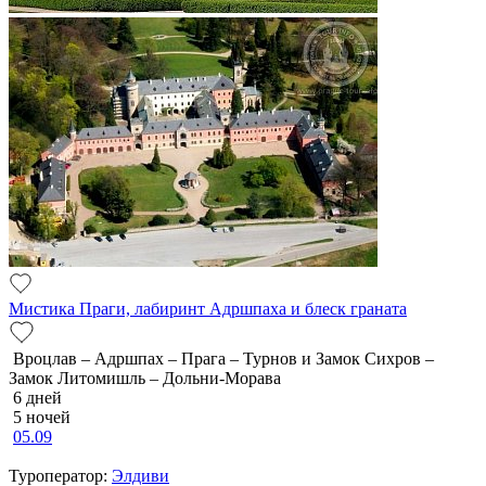
Мистика Праги, лабиринт Адршпаха и блеск граната
Вроцлав – Адршпах – Прага – Турнов и Замок Сихров –
Замок Литомишль – Дольни-Морава
6 дней
5 ночей
05.09
Туроператор:
Элдиви