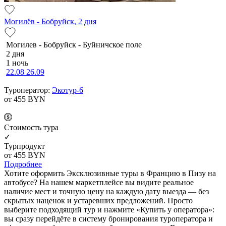
Могилёв - Бобруйск, 2 дня
Мо­ги­лев - Бобруйск - Буй­нич­ское по­ле
2 дня
1 ночь
22.08
26.09
Туроператор:
Экотур-6
от 455
BYN
Cтоимость тура
✓
Турпродукт
от 455
BYN
Подробнее
Хотите оформить Эксклюзивные туры в Францию в Пизу на
автобусе? На нашем маркетплейсе вы видите реальное
наличие мест и точную цену на каждую дату выезда — без
скрытых наценок и устаревших предложений. Просто
выберите подходящий тур и нажмите «Купить у оператора»:
вы сразу перейдёте в систему бронирования туроператора и