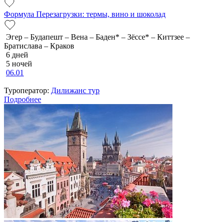
Формула Перезагрузки: термы, вино и шоколад
Эгер – Будапешт – Вена – Баден* – Зёссе* – Киттзее –
Братислава – Краков
6 дней
5 ночей
06.01
Туроператор:
Дилижанс тур
Подробнее