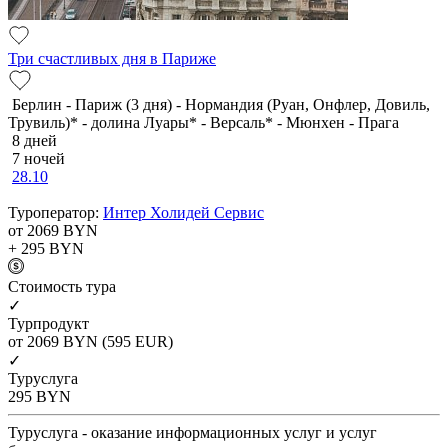
Три счастливых дня в Париже
Берлин - Париж (3 дня) - Нормандия (Руан, Онфлер, Довиль,
Трувиль)* - долина Луары* - Версаль* - Мюнхен - Прага
8 дней
7 ночей
28.10
Туроператор:
Интер Холидей Сервис
от 2069
BYN
+ 295
BYN
Cтоимость тура
✓
Турпродукт
от 2069
BYN
(595 EUR)
✓
Туруслуга
295
BYN
Туруслуга - оказание информационных услуг и услуг