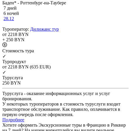
Баден* - Роттенбург-на-Таубере
7 дней
6 ночей
28.12
Туроператор:
Дилижанс тур
от 2218
BYN
+ 250
BYN
Cтоимость тура
✓
Турпродукт
от 2218
BYN
(635 EUR)
✓
Туруслуга
250
BYN
Туруслуга - оказание информационных услуг и услуг
бронирования.
У некоторых туроператоров в стоимость туруслуги входит
транспортное обслуживание. Как правило, оплачивается в
первую очередь после оформления.
Подробнее
Хотите оформить Экскурсионные туры в Францию в Риквир
на 7 дней? На нашем маркетплейсе вы видите реальное