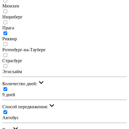
Мюнхен
Нюрнберг
Прага
Риквир
Ротенбург-на-Таубере
Страсбург
Эгисхайм
Количество дней:
9 дней
Cпособ передвижения:
Автобус