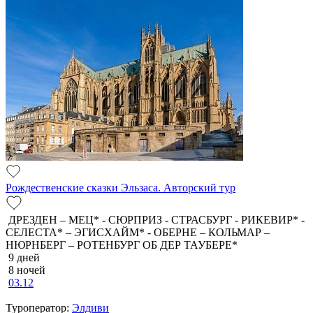
Рождественские сказки Эльзаса. Авторский тур
ДРЕЗДЕН – МЕЦ* - СЮРПРИЗ - СТРАСБУРГ - РИКЕВИР* -
СЕЛЕСТА* – ЭГИСХАЙМ* - ОБЕРНЕ – КОЛЬМАР –
НЮРНБЕРГ – РОТЕНБУРГ ОБ ДЕР ТАУБЕРЕ*
9 дней
8 ночей
03.12
Туроператор:
Элдиви