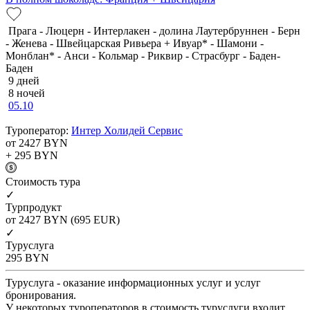
Прага - Люцерн - Интерлакен - долина Лаутербруннен - Берн
- Женева - Швейцарская Ривьера + Ивуар* - Шамони -
Монблан* - Анси - Кольмар - Риквир - Страсбург - Баден-
Баден
9 дней
8 ночей
05.10
Туроператор:
Интер Холидей Сервис
от 2427
BYN
+ 295
BYN
Cтоимость тура
✓
Турпродукт
от 2427
BYN
(695 EUR)
✓
Туруслуга
295
BYN
Туруслуга - оказание информационных услуг и услуг
бронирования.
У некоторых туроператоров в стоимость туруслуги входит