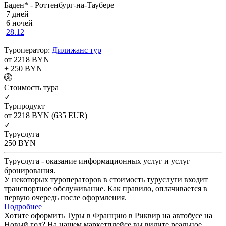
Баден* - Роттенбург-на-Таубере
7 дней
6 ночей
28.12
Туроператор:
Дилижанс тур
от 2218
BYN
+ 250
BYN
Cтоимость тура
✓
Турпродукт
от 2218
BYN
(635 EUR)
✓
Туруслуга
250
BYN
Туруслуга - оказание информационных услуг и услуг
бронирования.
У некоторых туроператоров в стоимость туруслуги входит
транспортное обслуживание. Как правило, оплачивается в
первую очередь после оформления.
Подробнее
Хотите оформить Туры в Францию в Риквир на автобусе на
Новый год? На нашем маркетплейсе вы видите реальное