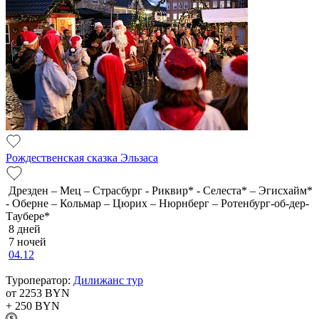
Рождественская сказка Эльзаса
Дрезден – Мец – Страсбург - Риквир* - Селеста* – Эгисхайм*
- Оберне – Кольмар – Цюрих – Нюрнберг – Ротенбург-об-дер-
Таубере*
8 дней
7 ночей
04.12
Туроператор:
Дилижанс тур
от 2253
BYN
+ 250
BYN