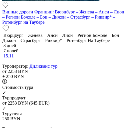
Винные дороги Франции: Вюрцбург – Женева – Анси – Лион
– Регион Божоле – Бон – Дижон – Страсбург – Риквир* –
Ротенбург на Таубере
Вюрцбург – Женева – Анси – Лион – Регион Божоле – Бон –
Дижон – Страсбург – Риквир* – Ротенбург На Таубере
8 дней
7 ночей
15.11
Туроператор:
Дилижанс тур
от 2253
BYN
+ 250
BYN
Cтоимость тура
✓
Турпродукт
от 2253
BYN
(645 EUR)
✓
Туруслуга
250
BYN