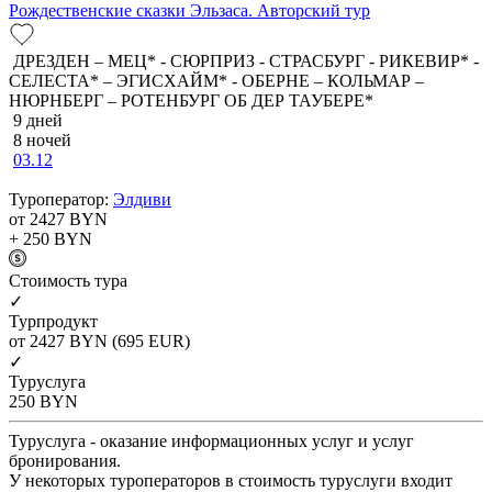
Рождественские сказки Эльзаса. Авторский тур
ДРЕЗДЕН – МЕЦ* - СЮРПРИЗ - СТРАСБУРГ - РИКЕВИР* -
СЕЛЕСТА* – ЭГИСХАЙМ* - ОБЕРНЕ – КОЛЬМАР –
НЮРНБЕРГ – РОТЕНБУРГ ОБ ДЕР ТАУБЕРЕ*
9 дней
8 ночей
03.12
Туроператор:
Элдиви
от 2427
BYN
+ 250
BYN
Cтоимость тура
✓
Турпродукт
от 2427
BYN
(695 EUR)
✓
Туруслуга
250
BYN
Туруслуга - оказание информационных услуг и услуг
бронирования.
У некоторых туроператоров в стоимость туруслуги входит