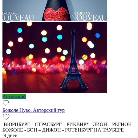
Авторский
Божоле Нуво. Авторский тур
ВЮРЦБУРГ – СТРАСБУРГ – РИКВИР* - ЛИОН – РЕГИОН
БОЖОЛЕ - БОН – ДИЖОН - РОТЕНБУРГ НА ТАУБЕРЕ
9 дней