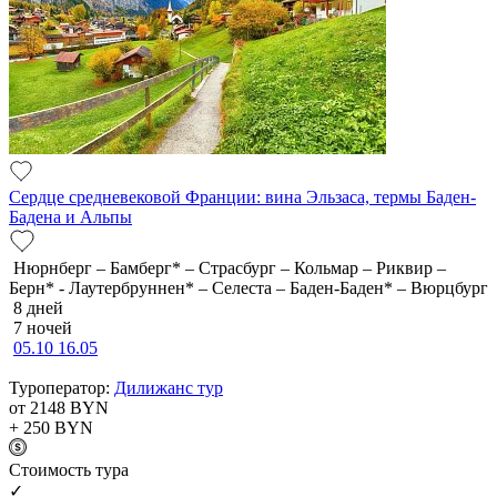
Сердце средневековой Франции: вина Эльзаса, термы Баден-
Бадена и Альпы
Нюрнберг – Бамберг* – Страсбург – Кольмар – Риквир –
Берн* - Лаутербруннен* – Селеста – Баден-Баден* – Вюрцбург
8 дней
7 ночей
05.10
16.05
Туроператор:
Дилижанс тур
от 2148
BYN
+ 250
BYN
Cтоимость тура
✓