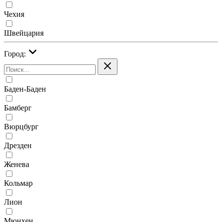
Чехия
Швейцария
Город:
Баден-Баден
Бамберг
Вюрцбург
Дрезден
Женева
Кольмар
Лион
Мюнхен