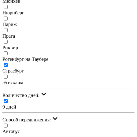
Мюнхен
Нюрнберг
Париж
Прага
Риквир
Ротенбург-на-Таубере
Страсбург
Эгисхайм
Количество дней:
9 дней
Cпособ передвижения:
Автобус