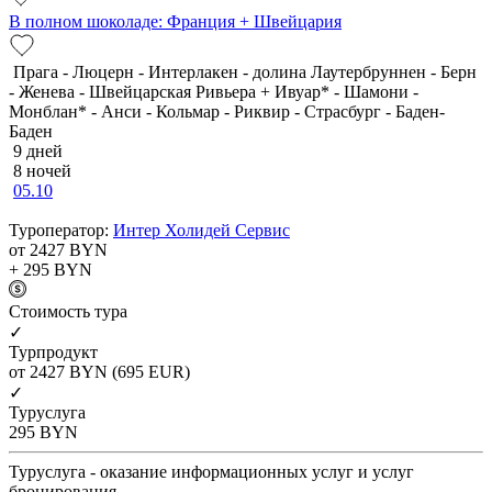
В полном шоколаде: Франция + Швейцария
Прага - Люцерн - Интерлакен - долина Лаутербруннен - Берн
- Женева - Швейцарская Ривьера + Ивуар* - Шамони -
Монблан* - Анси - Кольмар - Риквир - Страсбург - Баден-
Баден
9 дней
8 ночей
05.10
Туроператор:
Интер Холидей Сервис
от 2427
BYN
+ 295
BYN
Cтоимость тура
✓
Турпродукт
от 2427
BYN
(695 EUR)
✓
Туруслуга
295
BYN
Туруслуга - оказание информационных услуг и услуг
бронирования.