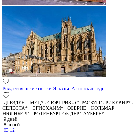
Рождественские сказки Эльзаса. Авторский тур
ДРЕЗДЕН – МЕЦ* - СЮРПРИЗ - СТРАСБУРГ - РИКЕВИР* -
СЕЛЕСТА* – ЭГИСХАЙМ* - ОБЕРНЕ – КОЛЬМАР –
НЮРНБЕРГ – РОТЕНБУРГ ОБ ДЕР ТАУБЕРЕ*
9 дней
8 ночей
03.12