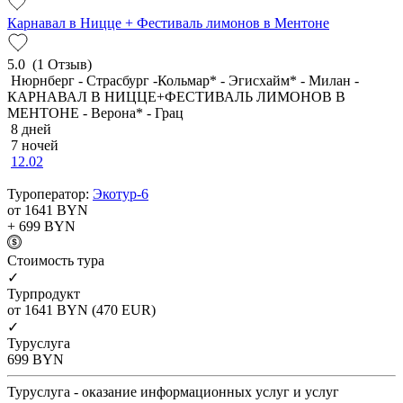
Карнавал в Ницце + Фестиваль лимонов в Ментоне
5.0
(1 Отзыв)
Нюрнберг - Страсбург -Кольмар* - Эгисхайм* - Милан -
КАРНАВАЛ В НИЦЦЕ+ФЕСТИВАЛЬ ЛИМОНОВ В
МЕНТОНЕ - Верона* - Грац
8 дней
7 ночей
12.02
Туроператор:
Экотур-6
от 1641
BYN
+ 699
BYN
Cтоимость тура
✓
Турпродукт
от 1641
BYN
(470 EUR)
✓
Туруслуга
699
BYN
Туруслуга - оказание информационных услуг и услуг