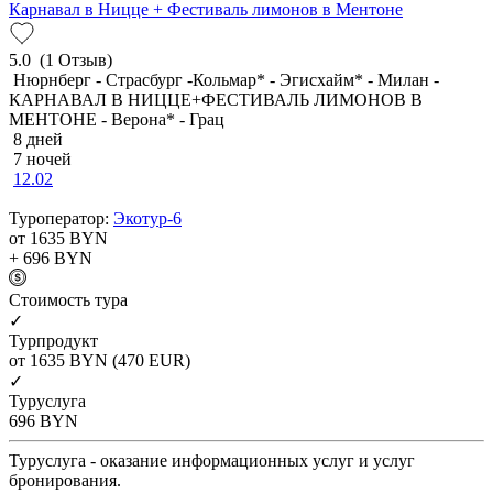
Карнавал в Ницце + Фестиваль лимонов в Ментоне
5.0
(1 Отзыв)
Нюрнберг - Страсбург -Кольмар* - Эгисхайм* - Милан -
КАРНАВАЛ В НИЦЦЕ+ФЕСТИВАЛЬ ЛИМОНОВ В
МЕНТОНЕ - Верона* - Грац
8 дней
7 ночей
12.02
Туроператор:
Экотур-6
от 1635
BYN
+ 696
BYN
Cтоимость тура
✓
Турпродукт
от 1635
BYN
(470 EUR)
✓
Туруслуга
696
BYN
Туруслуга - оказание информационных услуг и услуг
бронирования.