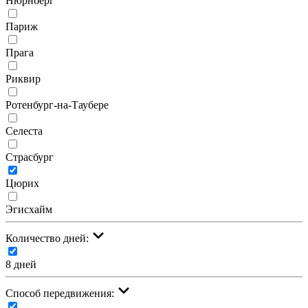
Нюрнберг
Париж
Прага
Риквир
Ротенбург-на-Таубере
Селеста
Страсбург
Цюрих
Эгисхайм
Количество дней:
8 дней
Cпособ передвижения: