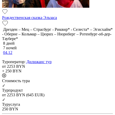
Рождественская сказка Эльзаса
Дрезден – Мец – Страсбург - Риквир* - Селеста* – Эгисхайм*
- Оберне – Кольмар – Цюрих – Нюрнберг – Ротенбург-об-дер-
Таубере*
8 дней
7 ночей
04.12
Туроператор:
Дилижанс тур
от 2253
BYN
+ 250
BYN
Cтоимость тура
✓
Турпродукт
от 2253
BYN
(645 EUR)
✓
Туруслуга
250
BYN