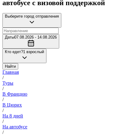
автобусе с визовой поддержкой
Выберите город отправления
Даты
07.08.2026 - 14.08.2026
Кто едет?
1 взрослый
Найти
Главная
/
Туры
/
В Францию
/
В Цюрих
/
На 8 дней
/
На автобусе
/