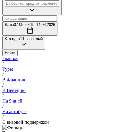
Даты
07.08.2026 - 14.08.2026
Кто едет?
1 взрослый
Найти
Главная
/
Туры
/
В Францию
/
В Венецию
/
На 9 дней
/
На автобусе
/
С визовой поддержкой
5