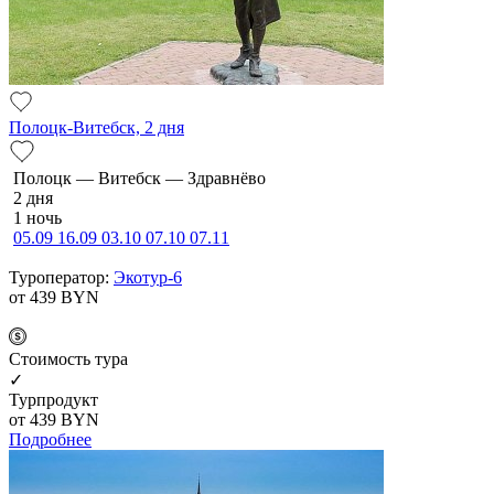
Полоцк-Витебск, 2 дня
По­лоцк — Ви­тебск — Здравнёво
2 дня
1 ночь
05.09
16.09
03.10
07.10
07.11
Туроператор:
Экотур-6
от 439
BYN
Cтоимость тура
✓
Турпродукт
от 439
BYN
Подробнее