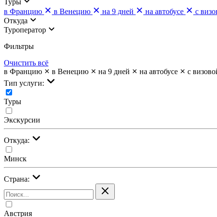
Туры
в Францию
в Венецию
на 9 дней
на автобусе
с виз
Откуда
Туроператор
Фильтры
Очистить всё
в Францию
в Венецию
на 9 дней
на автобусе
с визов
Тип услуги:
Туры
Экскурсии
Откуда:
Минск
Страна:
Австрия