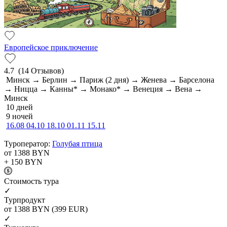
Европейское приключение
4.7
(14 Отзывов)
Минск → Берлин → Париж (2 дня) → Женева → Барселона
→ Ницца → Канны* → Монако* → Венеция → Вена →
Минск
10 дней
9 ночей
16.08
04.10
18.10
01.11
15.11
Туроператор:
Голубая птица
от 1388
BYN
+ 150
BYN
Cтоимость тура
✓
Турпродукт
от 1388
BYN
(399 EUR)
✓