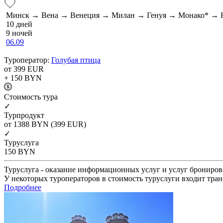
Минск → Вена → Венеция → Милан → Генуя → Монако* → 
10 дней
9 ночей
06.09
Туроператор:
Голубая птица
от 399
EUR
+ 150
BYN
Cтоимость тура
✓
Турпродукт
от 1388
BYN
(399 EUR)
✓
Туруслуга
150
BYN
Туруслуга - оказание информационных услуг и услуг брониров
У некоторых туроператоров в стоимость туруслуги входит тран
Подробнее