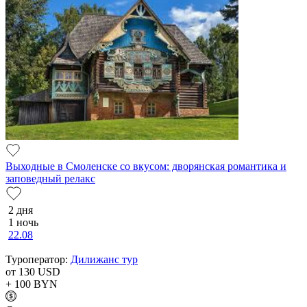
Выходные в Смоленске со вкусом: дворянская романтика и
заповедный релакс
2 дня
1 ночь
22.08
Туроператор:
Дилижанс тур
от 130
USD
+ 100
BYN