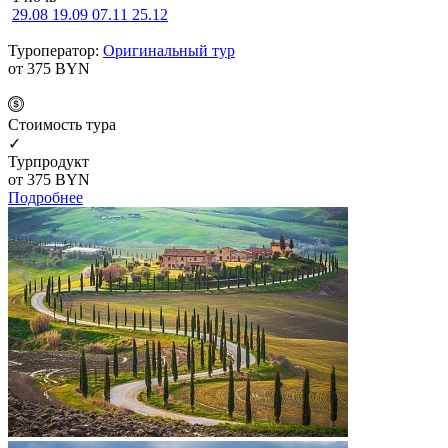
29.08
19.09
07.11
25.12
Туроператор:
Оригинальный тур
от 375
BYN
Cтоимость тура
✓
Турпродукт
от 375
BYN
Подробнее