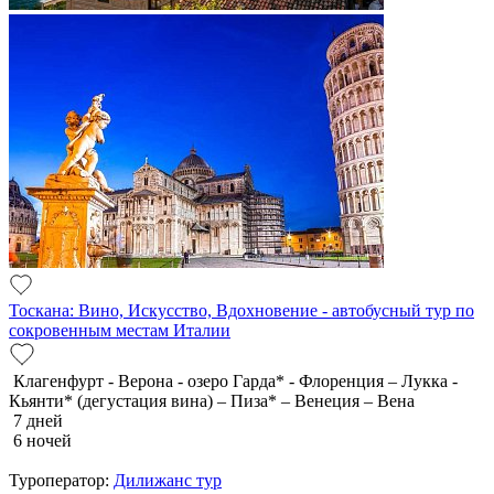
Тоскана: Вино, Искусство, Вдохновение - автобусный тур по
сокровенным местам Италии
Клагенфурт - Верона - озеро Гарда* - Флоренция – Лукка -
Кьянти* (дегустация вина) – Пиза* – Венеция – Вена
7 дней
6 ночей
Туроператор:
Дилижанс тур