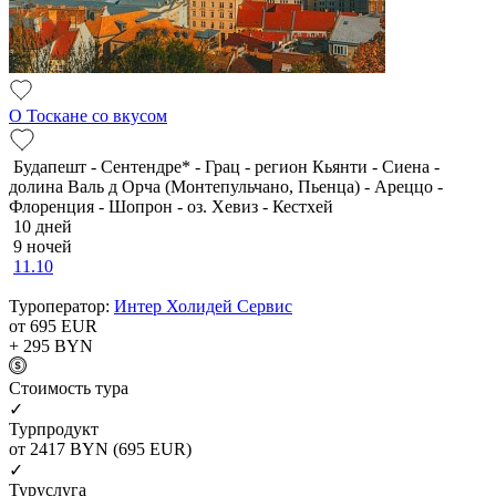
О Тоскане со вкусом
Будапешт - Сентендре* - Грац - регион Кьянти - Сиена -
долина Валь д Орча (Монтепульчано, Пьенца) - Ареццо -
Флоренция - Шопрон - оз. Хевиз - Кестхей
10 дней
9 ночей
11.10
Туроператор:
Интер Холидей Сервис
от 695
EUR
+ 295
BYN
Cтоимость тура
✓
Турпродукт
от 2417
BYN
(695 EUR)
✓
Туруслуга