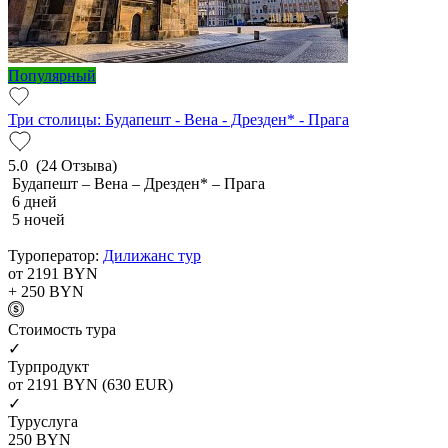
Популярный
Три столицы: Будапешт - Вена - Дрезден* - Прага
5.0
(24 Отзыва)
Будапешт – Вена – Дрезден* – Прага
6 дней
5 ночей
Туроператор:
Дилижанс тур
от 2191
BYN
+ 250
BYN
Cтоимость тура
✓
Турпродукт
от 2191
BYN
(630 EUR)
✓
Туруслуга
250
BYN