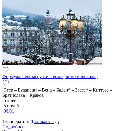
Формула Перезагрузки: термы, вино и шоколад
Эгер – Будапешт – Вена – Баден* – Зёссе* – Киттзее –
Братислава – Краков
6 дней
5 ночей
06.01
Туроператор:
Дилижанс тур
Подробнее