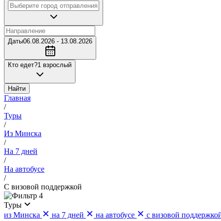
Даты
06.08.2026 - 13.08.2026
Кто едет?
1 взрослый
Найти
Главная
/
Туры
/
Из Минска
/
На 7 дней
/
На автобусе
/
С визовой поддержкой
4
Туры
из Минска
на 7 дней
на автобусе
с визовой поддержко