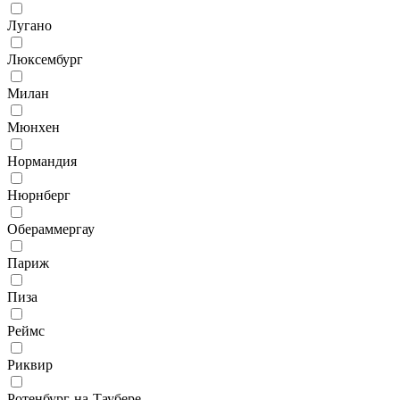
Лугано
Люксембург
Милан
Мюнхен
Нормандия
Нюрнберг
Обераммергау
Париж
Пиза
Реймс
Риквир
Ротенбург-на-Таубере