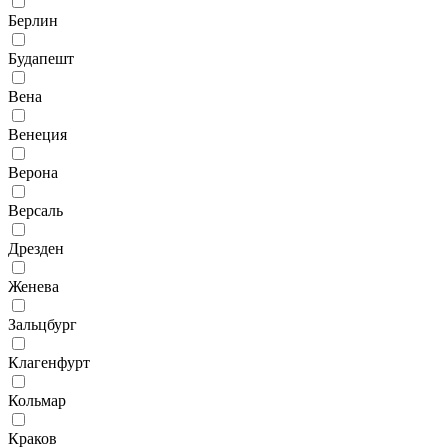
Берлин
Будапешт
Вена
Венеция
Верона
Версаль
Дрезден
Женева
Зальцбург
Клагенфурт
Кольмар
Краков