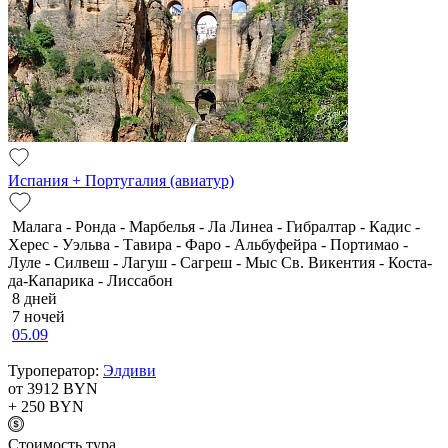
Испания + Португалия (авиатур)
Малага - Ронда - Марбелья - Ла Линеа - Гибралтар - Кадис -
Херес - Уэльва - Тавира - Фаро - Альбуфейра - Портимао -
Луле - Силвеш - Лагуш - Сагреш - Мыс Св. Викентия - Коста-
да-Капарика - Лиссабон
8 дней
7 ночей
05.09
Туроператор:
Элдиви
от 3912
BYN
+ 250
BYN
Cтоимость тура