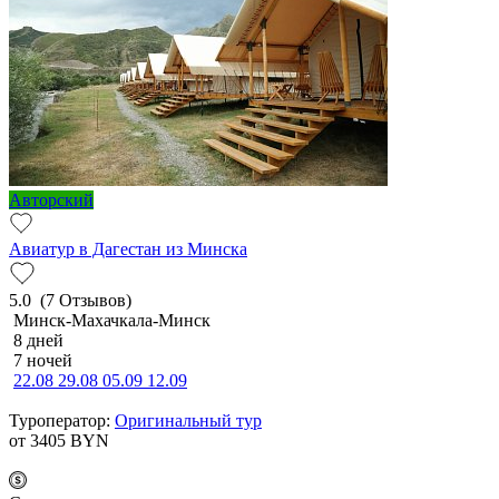
Авторский
Авиатур в Дагестан из Минска
5.0
(7 Отзывов)
Минск-Махачкала-Минск
8 дней
7 ночей
22.08
29.08
05.09
12.09
Туроператор:
Оригинальный тур
от 3405
BYN