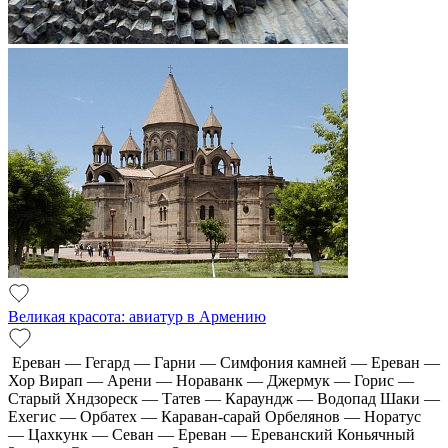
Великая красота: авиатур в Армению
Ереван — Гегард — Гарни — Симфония камней — Ереван —
Хор Вирап — Арени — Нораванк — Джермук — Горис —
Старый Хндзореск — Татев — Караундж — Водопад Шаки —
Ехегис — Орбатех — Караван-сарай Орбелянов — Норатус
— Цахкунк — Севан — Ереван — Ереванский Коньячный