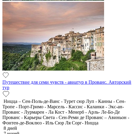
Путешествие для семи чувств - авиатур в Прованс. Авторский
тур
Ницца – Сен-Поль-де-Ванс - Турет сюр Луп - Канны - Сен-
Тропе - Порт-Гримо - Марсель - Кассис - Каланки - Экс-ан-
Прованс - Лурмарен - Ла Кост - Менерб - Арль- Ле-Бо-Де
Прованс - Карьеры Света - Сен-Реми де Прованс – Авиньон -
Фонтен-де-Воклюз - Иль Сюр Ля Сорг- Ницца
8 дней
7 ночей