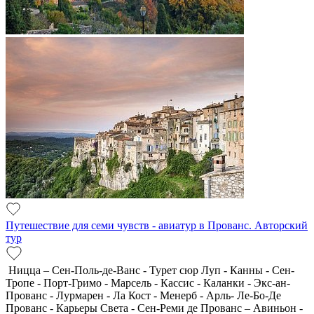
Путешествие для семи чувств - авиатур в Прованс. Авторский
тур
Ницца – Сен-Поль-де-Ванс - Турет сюр Луп - Канны - Сен-
Тропе - Порт-Гримо - Марсель - Кассис - Каланки - Экс-ан-
Прованс - Лурмарен - Ла Кост - Менерб - Арль- Ле-Бо-Де
Прованс - Карьеры Света - Сен-Реми де Прованс – Авиньон -