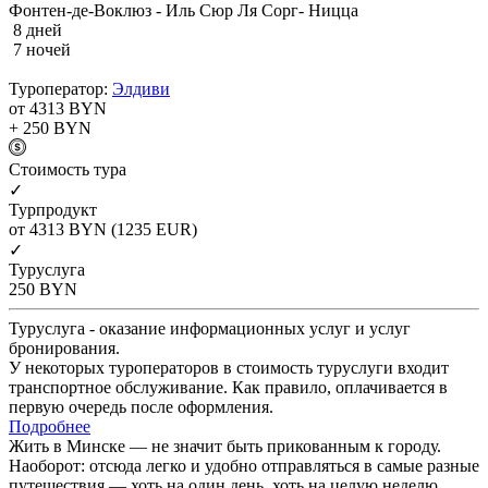
Фонтен-де-Воклюз - Иль Сюр Ля Сорг- Ницца
8 дней
7 ночей
Туроператор:
Элдиви
от 4313
BYN
+ 250
BYN
Cтоимость тура
✓
Турпродукт
от 4313
BYN
(1235 EUR)
✓
Туруслуга
250
BYN
Туруслуга - оказание информационных услуг и услуг
бронирования.
У некоторых туроператоров в стоимость туруслуги входит
транспортное обслуживание. Как правило, оплачивается в
первую очередь после оформления.
Подробнее
Жить в Минске — не значит быть прикованным к городу.
Наоборот: отсюда легко и удобно отправляться в самые разные
путешествия — хоть на один день, хоть на целую неделю.