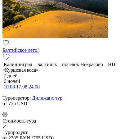
Балтийское лето!
Калининград – Балтийск – поселок Некрасово – НП
«Куршская коса»
7 дней
6 ночей
10.08
17.08
24.08
Туроператор:
Дилижанс тур
от 755
USD
Cтоимость тура
✓
Турпродукт
от 2285
BYN
(755 USD)