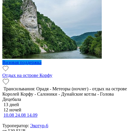
Визовая поддержка
Отдых на острове Корфу
Трансильвания: Орадя - Метеоры (ночлег) - отдых на острове
Королей Корфу - Салоники - Дунайские котлы - Голова
Децебала
13 дней
12 ночей
10.08
24.08
14.09
Туроператор:
Экотур-6
от 530
EUR