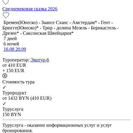
Средневековая сказка 2026
Бремен(Юнеско) - Заансе Сханс - Амстердам* - Гент -
Брюгге(Юнеско)* - Трир - долина Мозель - Бернкастель -
Дрезен* - Саксонская Швейцария*
7 дней
6 ночей
16.08
20.09
Туроператор:
Экотур-6
от 410
EUR
+ 150
EUR
Cтоимость тура
✓
Турпродукт
от 1432
BYN
(410 EUR)
✓
Туруслуга
150
BYN
Туруслуга - оказание информационных услуг и услуг
бронирования.