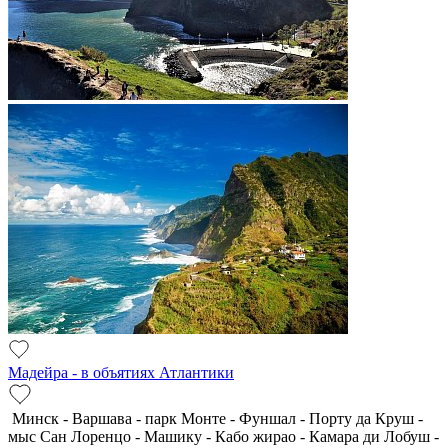
Мадейра - в объятиях Атлантики
Минск - Варшава - парк Монте - Фуншал - Порту да Круш -
мыс Сан Лоренцо - Машику - Кабо жирао - Камара ди Лобуш -