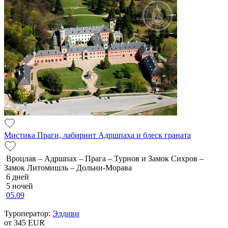
Мистика Праги, лабиринт Адршпаха и блеск граната
Вроцлав – Адршпах – Прага – Турнов и Замок Сихров –
Замок Литомишль – Дольни-Морава
6 дней
5 ночей
05.09
Туроператор:
Элдиви
от 345
EUR