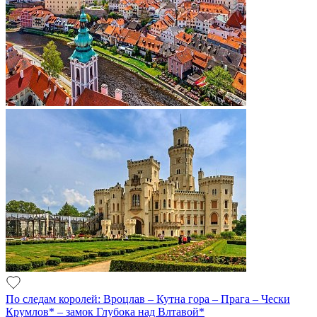
По следам королей: Вроцлав – Кутна гора – Прага – Чески
Крумлов* – замок Глубока над Влтавой*