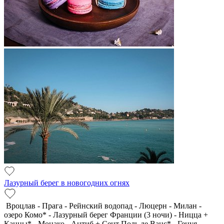
Лазурный берег в новогодних огнях
Вроцлав - Прага - Рейнский водопад - Люцерн - Милан -
озеро Комо* - Лазурный берег Франции (3 ночи) - Ницца +
Канны* - Монако - Антиб + Сент Поль де Ванс* - Генуя -