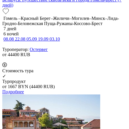
дней)
Гомель –Красный Берег–Жиличи–Могилев–Минск–Лида-
Гродно-Беловежская Пуща-Ружаны-Коссово-Брест
7 дней
6 ночей
08.08
22.08
05.09
19.09
03.10
Туроператор:
Остервег
от 44400
RUB
Cтоимость тура
✓
Турпродукт
от 1667
BYN
(44400 RUB)
Подробнее