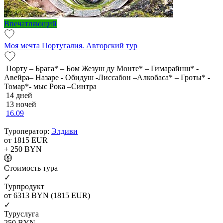
Впечатляющий
Моя мечта Португалия. Авторский тур
Порту – Брага* – Бом Жезуш ду Монте* – Гимарайнш* -
Авейра– Назаре - Обидуш -Лиссабон –Алкобаса* – Гроты* -
Томар*- мыс Рока –Синтра
14 дней
13 ночей
16.09
Туроператор:
Элдиви
от 1815
EUR
+ 250
BYN
Cтоимость тура
✓
Турпродукт
от 6313
BYN
(1815 EUR)
✓
Туруслуга
250
BYN