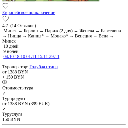
Европейское приключение
4.7
(14 Отзывов)
Минск → Берлин → Париж (2 дня) → Женева → Барселона
→ Ницца → Канны* → Монако* → Венеция → Вена →
Минск
10 дней
9 ночей
04.10
18.10
01.11
15.11
29.11
Туроператор:
Голубая птица
от 1388
BYN
+ 150
BYN
Cтоимость тура
✓
Турпродукт
от 1388
BYN
(399 EUR)
✓
Туруслуга
150
BYN