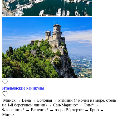
Итальянские каникулы
Минск → Вена → Болонья → Римини (7 ночей на море, отель
на 1-й береговой линии) → Сан-Марино* → Рим* →
Флоренция* → Венеция* → озеро Вёртерзее → Брно →
Минск