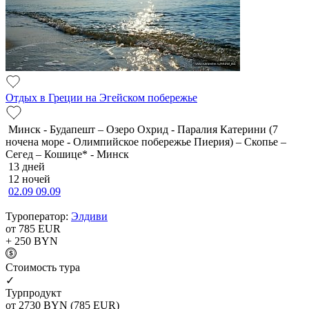
Отдых в Греции на Эгейском побережье
Минск - Будапешт – Озеро Охрид - Паралия Катерини (7
ночена море - Олимпийское побережье Пиерия) – Скопье –
Сегед – Кошице* - Минск
13 дней
12 ночей
02.09
09.09
Туроператор:
Элдиви
от 785
EUR
+ 250
BYN
Cтоимость тура
✓
Турпродукт
от 2730
BYN
(785 EUR)