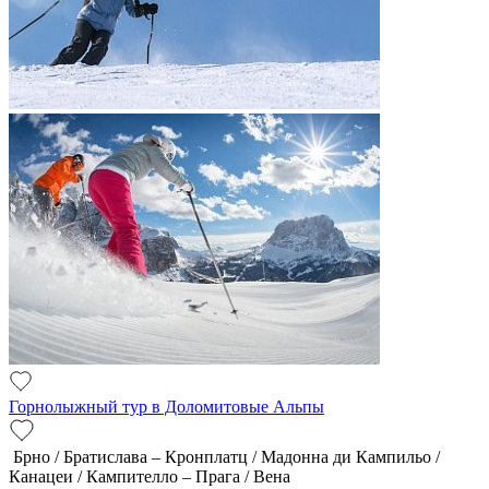
Горнолыжный тур в Доломитовые Альпы
Брно / Братислава – Кронплатц / Мадонна ди Кампильо /
Канацеи / Кампителло – Прага / Вена