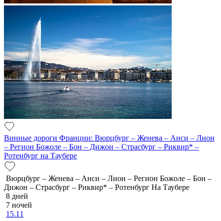
Винные дороги Франции: Вюрцбург – Женева – Анси – Лион
– Регион Божоле – Бон – Дижон – Страсбург – Риквир* –
Ротенбург на Таубере
Вюрцбург – Женева – Анси – Лион – Регион Божоле – Бон –
Дижон – Страсбург – Риквир* – Ротенбург На Таубере
8 дней
7 ночей
15.11