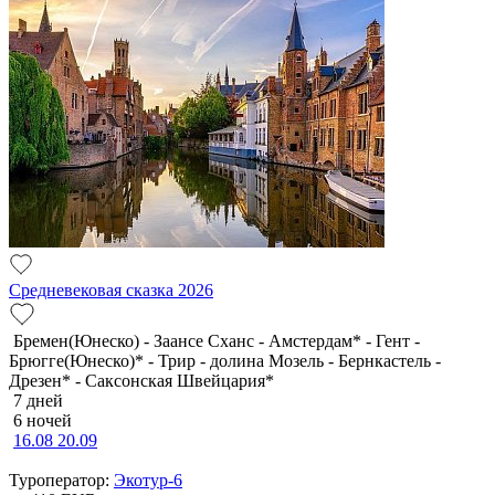
Средневековая сказка 2026
Бремен(Юнеско) - Заансе Сханс - Амстердам* - Гент -
Брюгге(Юнеско)* - Трир - долина Мозель - Бернкастель -
Дрезен* - Саксонская Швейцария*
7 дней
6 ночей
16.08
20.09
Туроператор:
Экотур-6