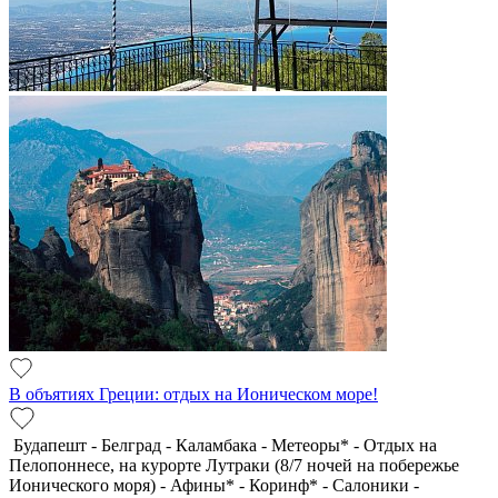
В объятиях Греции: отдых на Ионическом море!
Будапешт - Белград - Каламбака - Метеоры* - Отдых на
Пелопоннесе, на курорте Лутраки (8/7 ночей на побережье
Ионического моря) - Афины* - Коринф* - Салоники -