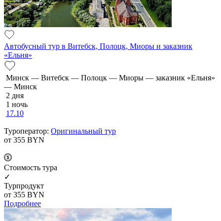
Автобусный тур в Витебск, Полоцк, Миоры и заказник
«Ельня»
Минск — Витебск — Полоцк — Миоры — заказник «Ельня»
— Минск
2 дня
1 ночь
17.10
Туроператор:
Оригинальный тур
от 355
BYN
Cтоимость тура
✓
Турпродукт
от 355
BYN
Подробнее