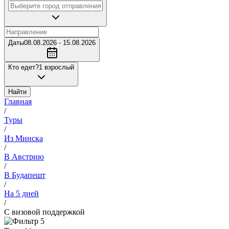
Даты
08.08.2026 - 15.08.2026
Кто едет?
1 взрослый
Найти
Главная
/
Туры
/
Из Минска
/
В Австрию
/
В Будапешт
/
На 5 дней
/
С визовой поддержкой
5