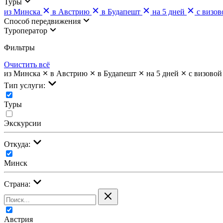
Туры
из Минска
в Австрию
в Будапешт
на 5 дней
с визо
Cпособ передвижения
Туроператор
Фильтры
Очистить всё
из Минска
в Австрию
в Будапешт
на 5 дней
с визово
Тип услуги:
Туры
Экскурсии
Откуда:
Минск
Страна:
Австрия