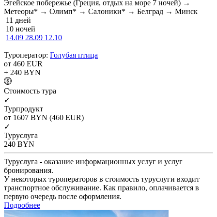
Эгейское побережье (Греция, отдых на море 7 ночей) →
Метеоры* → Олимп* → Салоники* → Белград → Минск
11 дней
10 ночей
14.09
28.09
12.10
Туроператор:
Голубая птица
от 460
EUR
+ 240
BYN
Cтоимость тура
✓
Турпродукт
от 1607
BYN
(460 EUR)
✓
Туруслуга
240
BYN
Туруслуга - оказание информационных услуг и услуг
бронирования.
У некоторых туроператоров в стоимость туруслуги входит
транспортное обслуживание. Как правило, оплачивается в
первую очередь после оформления.
Подробнее