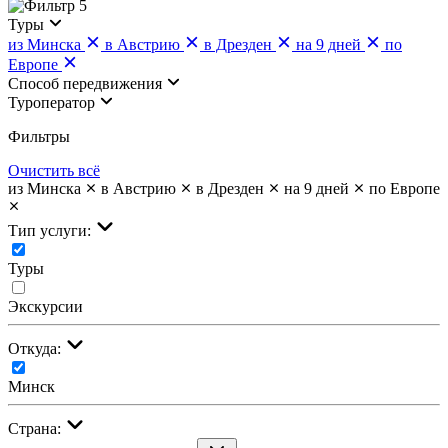
5
Туры
из Минска
в Австрию
в Дрезден
на 9 дней
по
Европе
Cпособ передвижения
Туроператор
Фильтры
Очистить всё
из Минска
в Австрию
в Дрезден
на 9 дней
по Европе
Тип услуги:
Туры
Экскурсии
Откуда:
Минск
Страна: