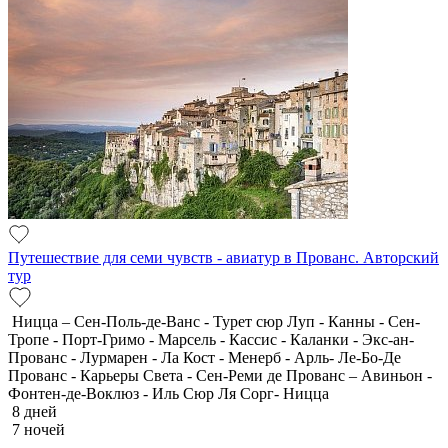
Путешествие для семи чувств - авиатур в Прованс. Авторский
тур
Ницца – Сен-Поль-де-Ванс - Турет сюр Луп - Канны - Сен-
Тропе - Порт-Гримо - Марсель - Кассис - Каланки - Экс-ан-
Прованс - Лурмарен - Ла Кост - Менерб - Арль- Ле-Бо-Де
Прованс - Карьеры Света - Сен-Реми де Прованс – Авиньон -
Фонтен-де-Воклюз - Иль Сюр Ля Сорг- Ницца
8 дней
7 ночей