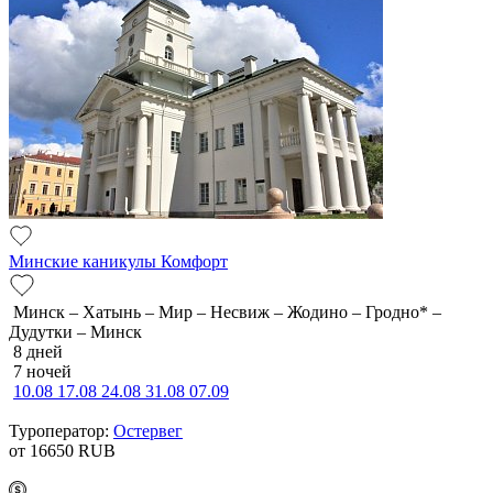
Минские каникулы Комфорт
Минск – Хатынь – Мир – Несвиж – Жодино – Гродно* –
Дудутки – Минск
8 дней
7 ночей
10.08
17.08
24.08
31.08
07.09
Туроператор:
Остервег
от 16650
RUB