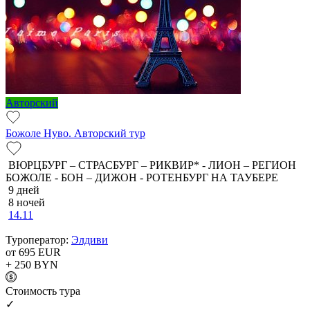
Авторский
Божоле Нуво. Авторский тур
ВЮРЦБУРГ – СТРАСБУРГ – РИКВИР* - ЛИОН – РЕГИОН
БОЖОЛЕ - БОН – ДИЖОН - РОТЕНБУРГ НА ТАУБЕРЕ
9 дней
8 ночей
14.11
Туроператор:
Элдиви
от 695
EUR
+ 250
BYN
Cтоимость тура
✓