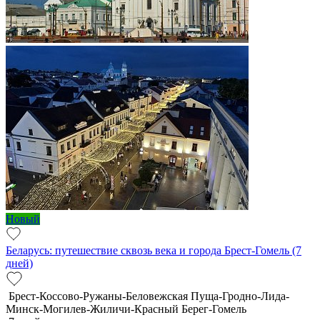
Новый
Беларусь: путешествие сквозь века и города Брест-Гомель (7
дней)
Брест-Коссово-Ружаны-Беловежская Пуща-Гродно-Лида-
Минск-Могилев-Жиличи-Красный Берег-Гомель