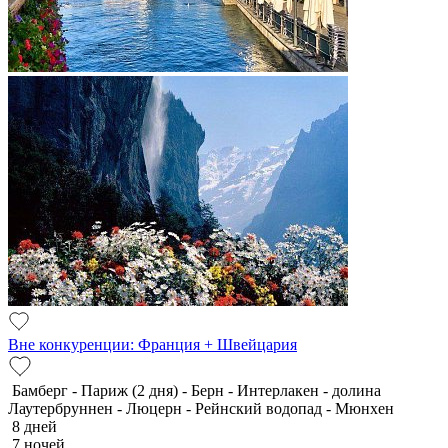
Вне конкуренции: Франция + Швейцария
Бамберг - Париж (2 дня) - Берн - Интерлакен - долина
Лаутербруннен - Люцерн - Рейнский водопад - Мюнхен
8 дней
7 ночей