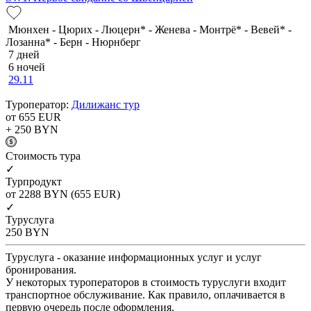
Мюнхен - Цюрих - Люцерн* - Женева - Монтрё* - Вевей* -
Лозанна* - Берн - Нюрнберг
7 дней
6 ночей
29.11
Туроператор:
Дилижанс тур
от 655
EUR
+ 250
BYN
Cтоимость тура
✓
Турпродукт
от 2288
BYN
(655 EUR)
✓
Туруслуга
250
BYN
Туруслуга - оказание информационных услуг и услуг
бронирования.
У некоторых туроператоров в стоимость туруслуги входит
транспортное обслуживание. Как правило, оплачивается в
первую очередь после оформления.