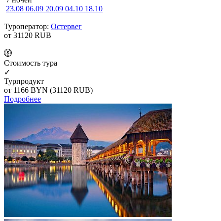
23.08
06.09
20.09
04.10
18.10
Туроператор:
Остервег
от 31120
RUB
Cтоимость тура
✓
Турпродукт
от 1166
BYN
(31120 RUB)
Подробнее