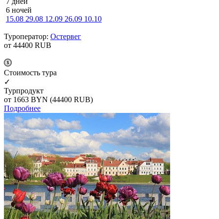
7 дней
6 ночей
15.08
29.08
12.09
26.09
10.10
Туроператор:
Остервег
от 44400
RUB
Cтоимость тура
✓
Турпродукт
от 1663
BYN
(44400 RUB)
Подробнее