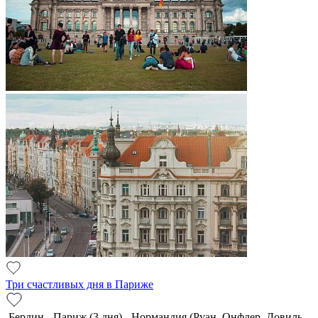
Три счастливых дня в Париже
Берлин - Париж (3 дня) - Нормандия (Руан, Онфлер, Довиль,