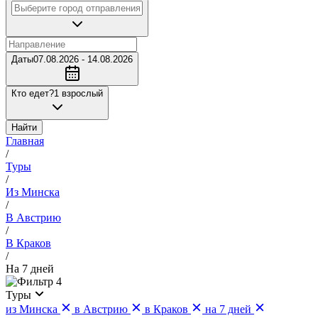
Даты
07.08.2026 - 14.08.2026
Кто едет?
1 взрослый
Найти
Главная
/
Туры
/
Из Минска
/
В Австрию
/
В Краков
/
На 7 дней
4
Туры
из Минска
в Австрию
в Краков
на 7 дней