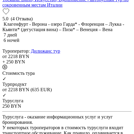
сокровенным местам Италии
5.0
(4 Отзыва)
Клагенфурт - Верона - озеро Гарда* - Флоренция – Лукка -
Кьянти* (дегустация вина) – Пиза* – Венеция – Вена
7 дней
6 ночей
Туроператор:
Дилижанс тур
от 2218
BYN
+ 250
BYN
Cтоимость тура
✓
Турпродукт
от 2218
BYN
(635 EUR)
✓
Туруслуга
250
BYN
Туруслуга - оказание информационных услуг и услуг
бронирования.
У некоторых туроператоров в стоимость туруслуги входит
транспортное обслуживание. Как правило, оплачивается в