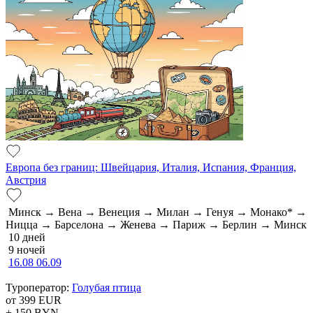
Европа без границ: Швейцария, Италия, Испания, Франция,
Австрия
Минск → Вена → Венеция → Милан → Генуя → Монако* →
Ницца → Барселона → Женева → Париж → Берлин → Минск
10 дней
9 ночей
16.08
06.09
Туроператор:
Голубая птица
от 399
EUR
+ 150
BYN