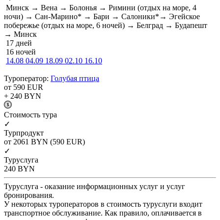
Минск → Вена → Болонья → Римини (отдых на море, 4
ночи) → Сан-Марино* → Бари → Салоники*→ Эгейское
побережье (отдых на море, 6 ночей) → Белград → Будапешт
→ Минск
17 дней
16 ночей
14.08
04.09
18.09
02.10
16.10
Туроператор:
Голубая птица
от 590
EUR
+ 240
BYN
Cтоимость тура
✓
Турпродукт
от 2061
BYN
(590 EUR)
✓
Туруслуга
240
BYN
Туруслуга - оказание информационных услуг и услуг
бронирования.
У некоторых туроператоров в стоимость туруслуги входит
транспортное обслуживание. Как правило, оплачивается в