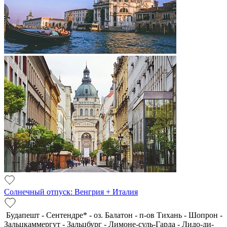
Солнечный отпуск: Венгрия + Италия
Будапешт - Сентендре* - оз. Балатон - п-ов Тихань - Шопрон -
Зальцкаммергут - Зальцбург - Лимоне-суль-Гарда - Лидо-ди-