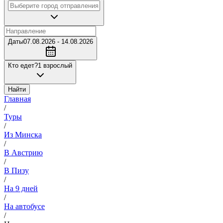
Даты
07.08.2026 - 14.08.2026
Кто едет?
1 взрослый
Найти
Главная
/
Туры
/
Из Минска
/
В Австрию
/
В Пизу
/
На 9 дней
/
На автобусе
/