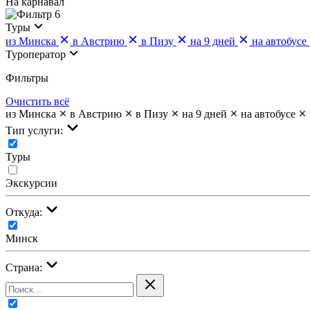
На карнавал
6
Туры
из Минска
в Австрию
в Пизу
на 9 дней
на автобусе
Туроператор
Фильтры
Очистить всё
из Минска
в Австрию
в Пизу
на 9 дней
на автобусе
Тип услуги:
Туры
Экскурсии
Откуда:
Минск
Страна: