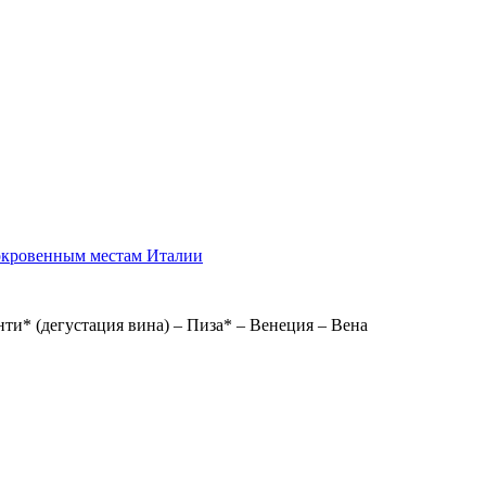
сокровенным местам Италии
нти* (дегустация вина) – Пиза* – Венеция – Вена