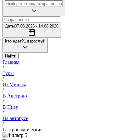
Даты
07.08.2026 - 14.08.2026
Кто едет?
1 взрослый
Найти
Главная
/
Туры
/
Из Минска
/
В Австрию
/
В Пизу
/
На автобусе
/
Гастрономические
5