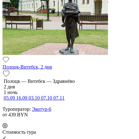
Полоцк-Витебск, 2 дня
По­лоцк — Ви­тебск — Здравнёво
2 дня
1 ночь
05.09
16.09
03.10
07.10
07.11
Туроператор:
Экотур-6
от 439
BYN
Cтоимость тура
✓