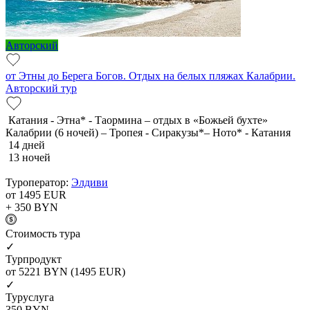
Авторский
от Этны до Берега Богов. Отдых на белых пляжах Калабрии.
Авторский тур
Катания - Этна* - Таормина – отдых в «Божьей бухте»
Калабрии (6 ночей) – Тропея - Сиракузы*– Ното* - Катания
14 дней
13 ночей
Туроператор:
Элдиви
от 1495
EUR
+ 350
BYN
Cтоимость тура
✓
Турпродукт
от 5221
BYN
(1495 EUR)
✓
Туруслуга
350
BYN