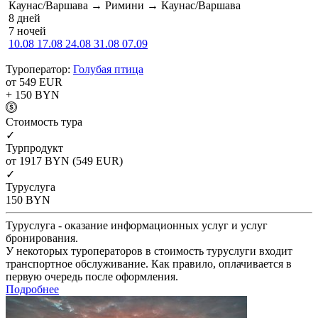
Каунас/Варшава → Римини → Каунас/Варшава
8 дней
7 ночей
10.08
17.08
24.08
31.08
07.09
Туроператор:
Голубая птица
от 549
EUR
+ 150
BYN
Cтоимость тура
✓
Турпродукт
от 1917
BYN
(549 EUR)
✓
Туруслуга
150
BYN
Туруслуга - оказание информационных услуг и услуг
бронирования.
У некоторых туроператоров в стоимость туруслуги входит
транспортное обслуживание. Как правило, оплачивается в
первую очередь после оформления.
Подробнее