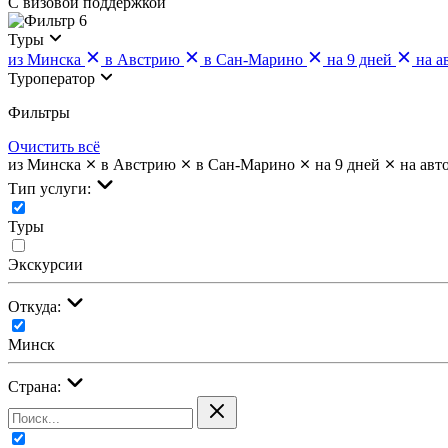
С визовой поддержкой
6
Туры
из Минска
в Австрию
в Сан-Марино
на 9 дней
на а
Туроператор
Фильтры
Очистить всё
из Минска
в Австрию
в Сан-Марино
на 9 дней
на авт
Тип услуги:
Туры
Экскурсии
Откуда:
Минск
Страна: