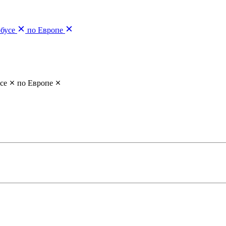
обусе
по Европе
се
по Европе